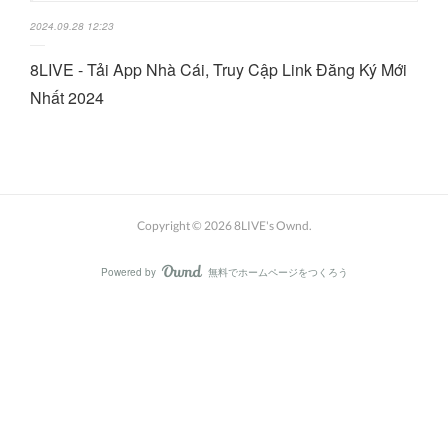
2024.09.28 12:23
8LIVE - Tải App Nhà Cái, Truy Cập Link Đăng Ký Mới
Nhất 2024
Copyright ©
2026
8LIVE's Ownd
.
Powered by
無料でホームページをつくろう
AmebaOwnd
フォロー